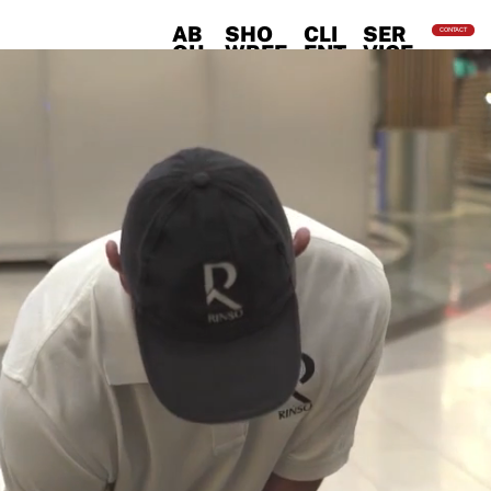
AB
SHO
CLI
SER
CONTACT
OU
WREE
ENT
VICE
T
L
S
S